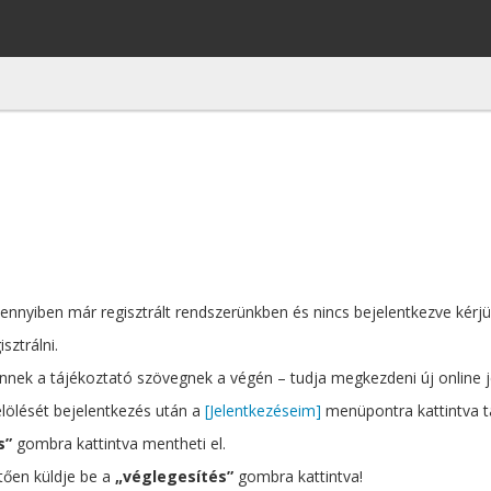
mennyiben már regisztrált rendszerünkben és nincs bejelentkezve kérjük
sztrálni.
nnek a tájékoztató szövegnek a végén – tudja megkezdeni új online jel
elölését bejelentkezés után a
[Jelentkezéseim]
menüpontra kattintva ta
s”
gombra kattintva mentheti el.
etően küldje be a
„véglegesítés”
gombra kattintva!