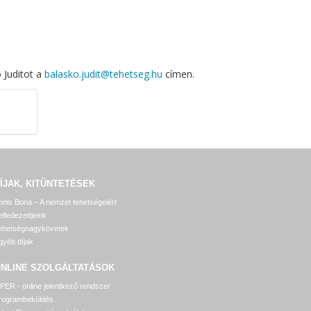
 Juditot a
balasko.judit@tehetseg.hu
címen.
ÍJAK, KITÜNTETÉSEK
onis Bona – A nemzet tehetségeiért
elfedezettjeink
ehetségnagykövetek
gyéb díjak
NLINE SZOLGÁLTATÁSOK
PER - online jelentkező rendszer
rogrambeküldés