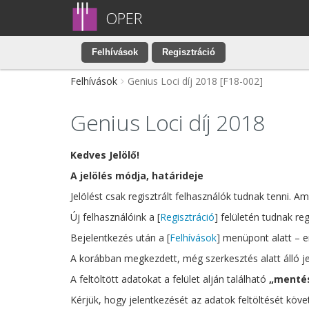
OPER
Felhívások
Regisztráció
Felhívások
Genius Loci díj 2018 [F18-002]
Genius Loci díj 2018
Kedves Jelölő!
A jelölés módja, határideje
Jelölést csak regisztrált felhasználók tudnak tenni. A
Új felhasználóink a [
Regisztráció
] felületén tudnak regi
Bejelentkezés után a [
Felhívások
] menüpont alatt – e
A korábban megkezdett, még szerkesztés alatt álló j
A feltöltött adatokat a felület alján található
„menté
Kérjük, hogy jelentkezését az adatok feltöltését köv