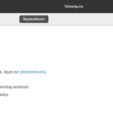
Tehetség.hu
Bejelentkezés
, lépjen be: [
Bejelentkezés
].
ölőlap kitöltését.
lálja.