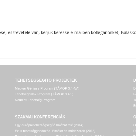
:
ése, észrevétele van, kérjük keresse e-mailben kolléganőnket, Balaskó
TEHETSÉGSEGÍTŐ PROJEKTEK
D
Magyar Géniusz Program (TÁMOP 3.4.4/A)
B
Tehetséghidak Program (TÁMOP 3.4.5)
F
Nemzeti Tehetség Program
T
E
SZAKMAI KONFERENCIÁK
O
Egy európai tehetségsegítő hálózat felé (2014)
O
Ez is tehetséggondozás! Elmélet és módszerek (2013)
P