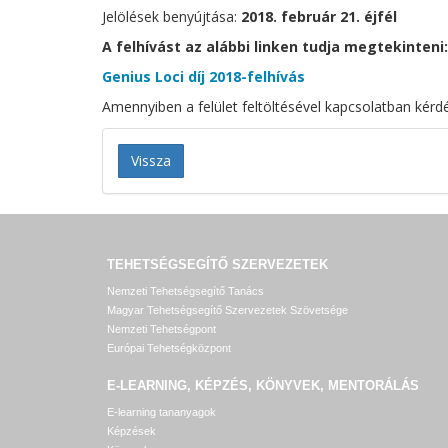
Jelölések benyújtása:
2018. február 21. éjfél
A felhívást az alábbi linken tudja megtekinteni
Genius Loci díj 2018-felhívás
Amennyiben a felület feltöltésével kapcsolatban kérd
Vissza
TEHETSÉGSEGÍTŐ SZERVEZETEK
Nemzeti Tehetségsegítő Tanács
Magyar Tehetségsegítő Szervezetek Szövetsége
Nemzeti Tehetségpont
Európai Tehetségközpont
E-LEARNING, KÉPZÉS, KÖNYVEK, MENTORÁLÁS
E-learning tananyagok
Képzések